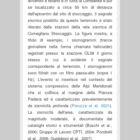
avvertito a Milano e in tutta la Lombardia e pur
se localizzato a circa 50 km di distanza
dall'epicentro dal sito di stoccaggio, il segnale
sismico prodotto da questo terremoto è stato
rilevato dalle stazioni della rete sismica di
Cornegliano Stoccaggio. La figura mostra, a
titolo di esempio, i sismogrammi (tracce
giornaliere nella forma chiamata helicorder)
registrati presso la stazione OL08 il giorno
stesso in cui è evidente il segnale
corrispondente al terremoto. I sismogrammi
sono filtrati con un filtro passa-alto (sopra 1
Hz). L'evento si inserisce nel contesto del
sistema compressivo delle Alpi Meridionali
che si collloca al margine della Pianura
Padana ed è caratterizzato prevalentemente
da sismicità profonda (
Peruzza et al, 2021
).
La sismicità dell'area, caratterizzata da
magnitudo moderate, è documentata dai
cataloghi storici e strumentali (Boschi et al.,
2000; Gruppo di Lavoro CPTI, 2004; Pondrelli
et al., 2006; Guidoboni et al., 2007).