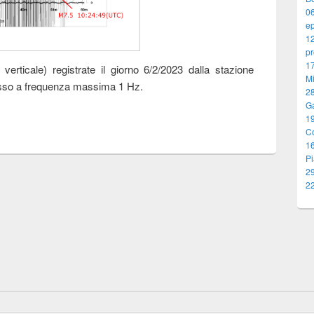
0
ep
1
pr
17
verticale) registrate il giorno 6/2/2023 dalla stazione
M
basso a frequenza massima 1 Hz.
28
G
19
C
1
Pi
29
22