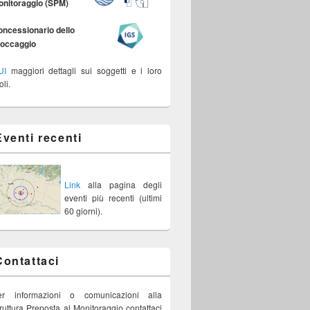
onitoraggio (SPM)
ncessionario dello
toccaggio
UI
maggiori dettagli sui soggetti e i loro
oli.
Eventi recenti
Link
alla pagina degli
eventi più recenti (ultimi
60 giorni).
Contattaci
er informazioni o comunicazioni alla
ruttura Preposta al Monitoraggio contattaci