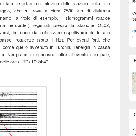
M
stato distintamente rilevato dalle stazioni della rete
caggio, che si trova a circa 2500 km di distanza
Co
striamo, a titolo di esempio, i sismogrammi (tracce
S
ata helicorder) registrati presso la stazione OL02,
Q
diversi, in modo da enfatizzare rispettivamente le alte
ru
asse frequenze (sotto 1 Hz). Per eventi forti, che
 come quello avvenuto in Turchia, l'energia in bassa
 Nei grafici si riconosce, oltre all'evento principale,
delle ore (UTC) 10:24:49.
P
St