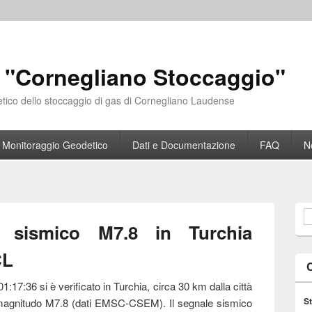
 "Cornegliano Stoccaggio"
etico dello stoccaggio di gas di Cornegliano Laudense
Monitoraggio Geodetico
Dati e Documentazione
FAQ
N
F
o sismico M7.8 in Turchia
CL
01:17:36 si è verificato in Turchia, circa 30 km dalla città
St
magnitudo M7.8 (dati EMSC-CSEM). Il segnale sismico