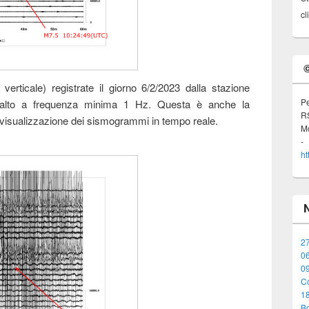
cl
verticale) registrate il giorno 6/2/2023 dalla stazione
Pe
sa-alto a frequenza minima 1 Hz. Questa è anche la
R
 visualizzazione dei sismogrammi in tempo reale.
Mo
ht
27
06
0
Co
18
Bo