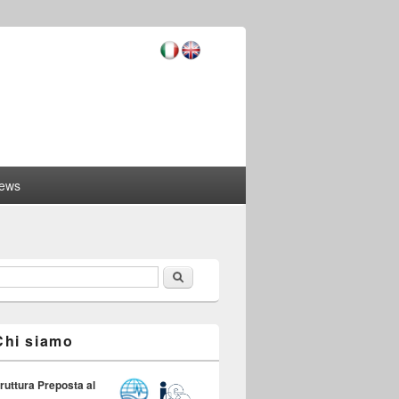
ews
Cerca
orm di ricerca
Chi siamo
ruttura Preposta al