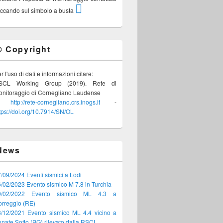
iccando sul simbolo a busta
© Copyright
r l'uso di dati e informazioni citare:
SCL Working Group (2019). Rete di
nitoraggio di Cornegliano Laudense
-
http://rete-cornegliano.crs.inogs.it
-
tps://doi.org/10.7914/SN/OL
News
/09/2024 Eventi sismici a Lodi
/02/2023 Evento sismico M 7.8 in Turchia
9/02/2022 Evento sismico ML 4.3 a
rreggio (RE)
/12/2021 Evento sismico ML 4.4 vicino a
nate Sotto (BG) rilevato dalla RSCL