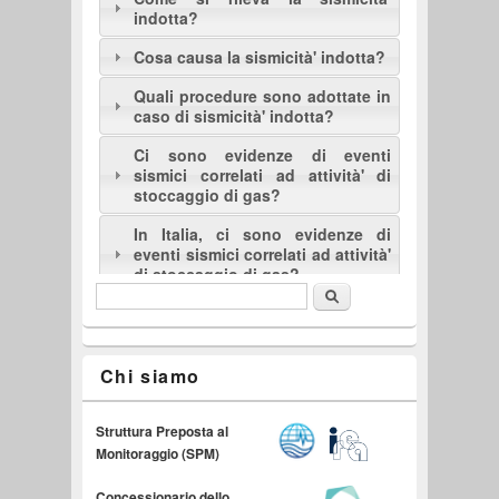
indotta?
Cosa causa la sismicità' indotta?
Quali procedure sono adottate in
caso di sismicità' indotta?
Ci sono evidenze di eventi
sismici correlati ad attività' di
stoccaggio di gas?
In Italia, ci sono evidenze di
eventi sismici correlati ad attività'
di stoccaggio di gas?
Cerca
Form di ricerca
English
Chi siamo
Struttura Preposta al
Monitoraggio (SPM)
Concessionario dello