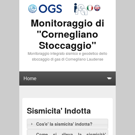
Monitoraggio di
"Cornegliano
Stoccaggio"
Monitoraggio integrato sismico e geodetico dello
stoccaggio di gas di Cornegliano Laudense
Sismicita' Indotta
Cos'e' la sismicita' indotta?
Come si rileva la sismicità'