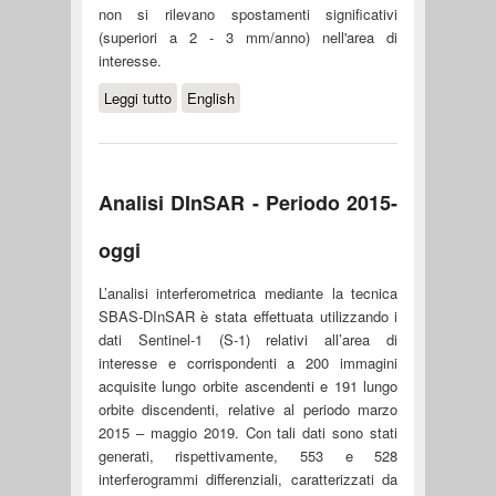
non si rilevano spostamenti significativi
(superiori a 2 - 3 mm/anno) nell'area di
interesse.
Leggi tutto
su Analisi DInSAR - Periodo 1993-
English
2010
Analisi DInSAR - Periodo 2015-
oggi
L’analisi interferometrica mediante la tecnica
SBAS-DInSAR è stata effettuata utilizzando i
dati Sentinel-1 (S-1) relativi all’area di
interesse e corrispondenti a 200 immagini
acquisite lungo orbite ascendenti e 191 lungo
orbite discendenti, relative al periodo marzo
2015 – maggio 2019. Con tali dati sono stati
generati, rispettivamente, 553 e 528
interferogrammi differenziali, caratterizzati da