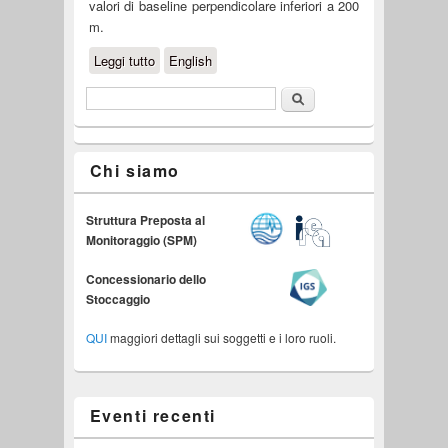
valori di baseline perpendicolare inferiori a 200
m.
Leggi tutto
su Analisi DInSAR - Periodo 2015-
English
oggi
Cerca
Form di ricerca
Chi siamo
Struttura Preposta al
Monitoraggio (SPM)
Concessionario dello
Stoccaggio
QUI
maggiori dettagli sui soggetti e i loro ruoli.
Eventi recenti