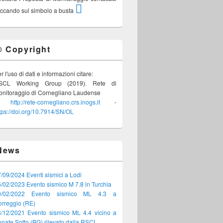
iccando sul simbolo a busta
© Copyright
r l'uso di dati e informazioni citare:
SCL Working Group (2019). Rete di
nitoraggio di Cornegliano Laudense
-
http://rete-cornegliano.crs.inogs.it
-
tps://doi.org/10.7914/SN/OL
News
/09/2024 Eventi sismici a Lodi
/02/2023 Evento sismico M 7.8 in Turchia
9/02/2022 Evento sismico ML 4.3 a
rreggio (RE)
/12/2021 Evento sismico ML 4.4 vicino a
nate Sotto (BG) rilevato dalla RSCL