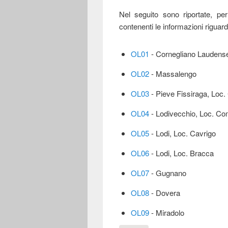
Nel seguito sono riportate, pe
contenenti le informazioni riguarda
OL01
- Cornegliano Laudense
OL02
- Massalengo
OL03
- Pieve Fissiraga, Loc
OL04
- Lodivecchio, Loc. C
OL05
- Lodi, Loc. Cavrigo
OL06
- Lodi, Loc. Bracca
OL07
- Gugnano
OL08
- Dovera
OL09
- Miradolo