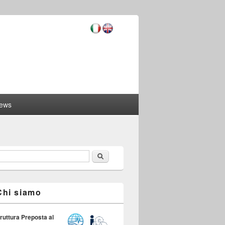
ews
Cerca
orm di ricerca
Chi siamo
ruttura Preposta al