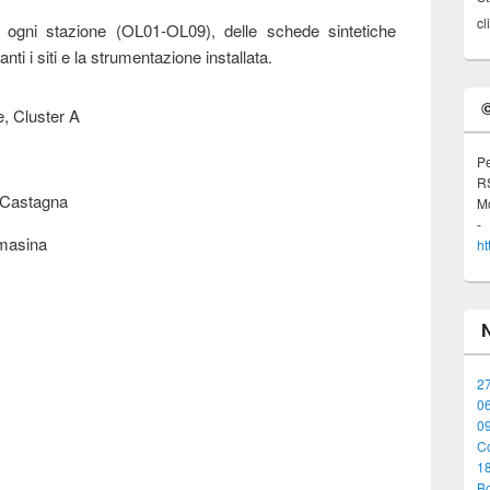
cl
r ogni stazione (OL01-OL09), delle schede sintetiche
nti i siti e la strumentazione installata.
, Cluster A
Pe
R
. Castagna
Mo
omasina
ht
27
06
0
Co
18
Bo