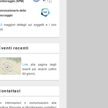
onitoraggio (SPM)
ncessionario dello
toccaggio
UI
maggiori dettagli sui soggetti e i loro
oli.
Eventi recenti
Link
alla pagina degli
eventi più recenti (ultimi
60 giorni).
Contattaci
er informazioni o comunicazioni alla
ruttura Preposta al Monitoraggio contattaci