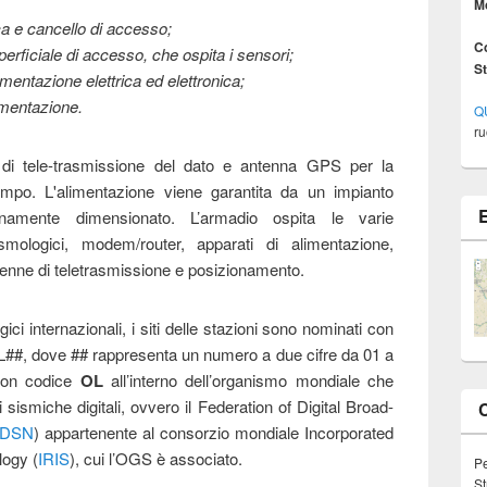
M
ca e cancello di accesso;
Co
erficiale di accesso, che ospita i sensori;
S
mentazione elettrica ed elettronica;
limentazione.
Q
ru
di tele-trasmissione del dato e antenna GPS per la
empo. L'alimentazione viene garantita da un impianto
unamente dimensionato. L’armadio ospita le varie
ismologici, modem/router, apparati di alimentazione,
 antenne di teletrasmissione e posizionamento.
ci internazionali, i siti delle stazioni sono nominati con
 OL##, dove ## rappresenta un numero a due cifre da 01 a
 con codice
OL
all’interno dell’organismo mondiale che
i sismiche digitali, ovvero il Federation of Digital Broad-
FDSN
) appartenente al consorzio mondiale Incorporated
logy (
IRIS
), cui l’OGS è associato.
P
St