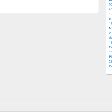
0
ep
1
pr
17
M
28
G
19
C
1
Pi
29
22